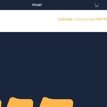
הנצחה
דף הבית
/
Font Savraz - פונט סברז