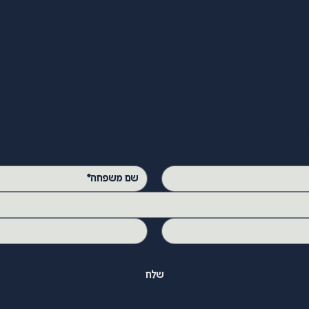
מו למועדון הפונטים של
ת ממבצעים, הטבות והפתעות
שלח