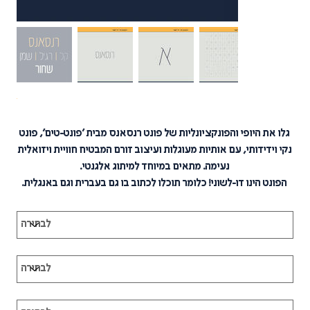
מחיר
גלו את היופי והפונקציונליות של פונט רנסאנס מבית ׳פונט-טים׳, פונט
נקי וידידותי, עם אותיות מעוגלות ועיצוב זורם המבטיח חוויית ויזואלית
נעימה. מתאים במיוחד למיתוג אלגנטי.
הפונט הינו דו-לשוני! כלומר תוכלו לכתוב בו גם בעברית וגם באנגלית.