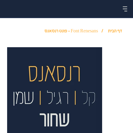
דף הבית
/
Font Renesans - פונט רנסאנס