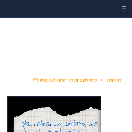
דף הבית
/
פונט להנצחת סגן יונתן (ג׳וני) גוטין ז״ל